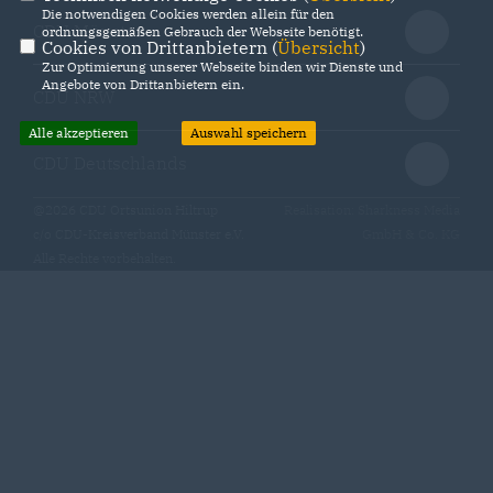
Die notwendigen Cookies werden allein für den
CDU Münster
ordnungsgemäßen Gebrauch der Webseite benötigt.
Cookies von Drittanbietern (
Übersicht
)
Zur Optimierung unserer Webseite binden wir Dienste und
Angebote von Drittanbietern ein.
CDU NRW
Alle akzeptieren
Auswahl speichern
CDU Deutschlands
@2026 CDU Ortsunion Hiltrup
Realisation: Sharkness Media
c/o CDU-Kreisverband Münster e.V.
GmbH & Co. KG
Alle Rechte vorbehalten.