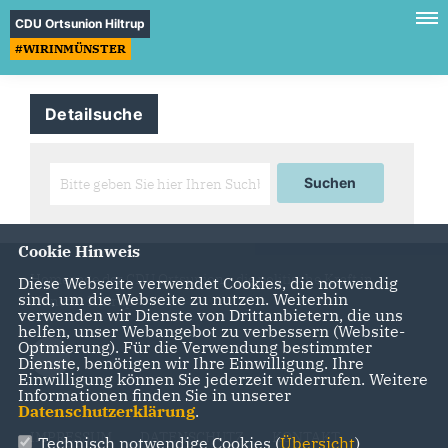
CDU Ortsunion Hiltrup
#WIRINMÜNSTER
Detailsuche
Cookie Hinweis
Homepage der CDU Ortsunion - die politische Kraft in
Diese Webseite verwendet Cookies, die notwendig
sind, um die Webseite zu nutzen. Weiterhin
Münster Hiltrup
verwenden wir Dienste von Drittanbietern, die uns
helfen, unser Webangebot zu verbessern (Website-
Optmierung). Für die Verwendung bestimmter
Dienste, benötigen wir Ihre Einwilligung. Ihre
Einwilligung können Sie jederzeit widerrufen. Weitere
Informationen finden Sie in unserer
Datenschutzerklärung
.
IMPRESSUM
DATENSCHUTZ
KONTAKT
Technisch notwendige Cookies (
Übersicht
)