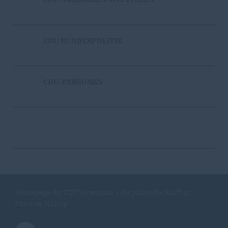
CDU BUNDESPOLITIK
CDU-PERSONEN
Homepage der CDU Ortsunion - die politische Kraft in
Münster Hiltrup