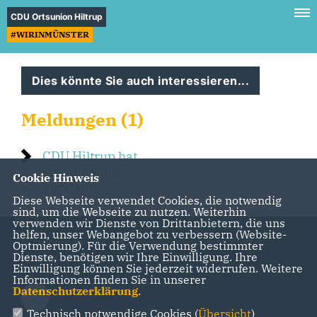
CDU Ortsunion Hiltrup
#WIRINMÜNSTER
Dies könnte Sie auch interessieren...
Meldungen (1)
CDU Hiltrup hat
einen neuen
Cookie Hinweis
Vorstand
Diese Webseite verwendet Cookies, die notwendig
sind, um die Webseite zu nutzen. Weiterhin
verwenden wir Dienste von Drittanbietern, die uns
helfen, unser Webangebot zu verbessern (Website-
Homepage der CDU Ortsunion - die politische Kraft in
Optmierung). Für die Verwendung bestimmter
Dienste, benötigen wir Ihre Einwilligung. Ihre
Münster Hiltrup
Einwilligung können Sie jederzeit widerrufen. Weitere
Informationen finden Sie in unserer
Datenschutzerklärung
.
Technisch notwendige Cookies (
Übersicht
)